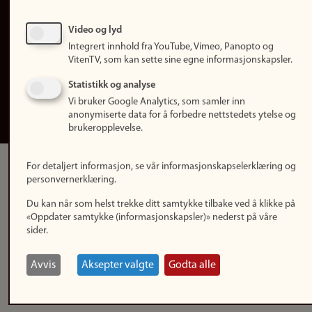
Personvern
Tilgjengelighetserklæring
Video og lyd
Integrert innhold fra YouTube, Vimeo, Panopto og
Logg inn
VitenTV, som kan sette sine egne informasjonskapsler.
Rediger din ansattside
Statistikk og analyse
Vi bruker Google Analytics, som samler inn
English
anonymiserte data for å forbedre nettstedets ytelse og
brukeropplevelse.
For detaljert informasjon, se vår informasjonskapselerklæring og
personvernerklæring.
Du kan når som helst trekke ditt samtykke tilbake ved å klikke på
«Oppdater samtykke (informasjonskapsler)» nederst på våre
sider.
Avvis
Aksepter valgte
Godta alle