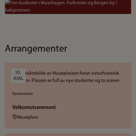
Bilde
Arrangementer
10. 
AUG.
Seremonier
Velkomstseremoni
Sted:
Muséplass