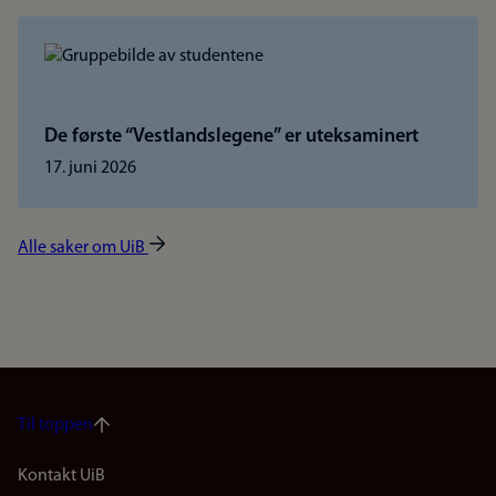
De første “Vestlandslegene” er uteksaminert
17. juni 2026
Alle saker om UiB
Til toppen
Footer
Kontakt UiB