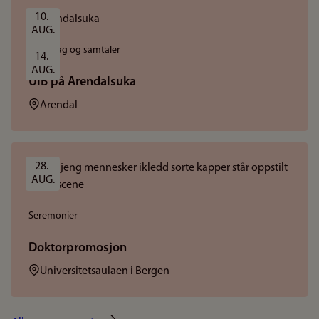
10. 
AUG.
Foredrag og samtaler
14. 
AUG.
UiB på Arendalsuka
Sted:
Arendal
28. 
AUG.
Seremonier
Doktorpromosjon
Sted:
Universitetsaulaen i Bergen