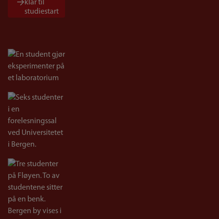
klar til
studiestart
Bilde
Bilde
Bilde