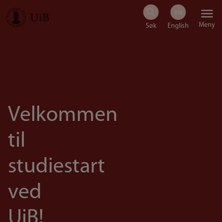
Hopp
Meny
til
hovedinnhold
Velkommen
til
studiestart
ved
UiB!