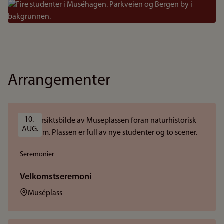
Bilde
Arrangementer
10. 
AUG.
Seremonier
Velkomstseremoni
Sted:
Muséplass