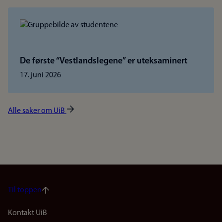
De første “Vestlandslegene” er uteksaminert
17. juni 2026
Alle saker om UiB
Til toppen
Footer
Kontakt UiB