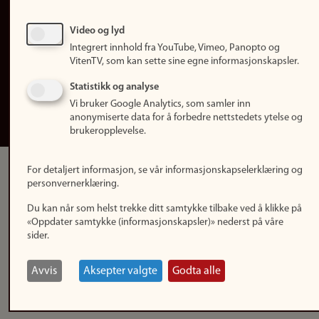
Personvern
Tilgjengelighetserklæring
Video og lyd
Integrert innhold fra YouTube, Vimeo, Panopto og
Logg inn
VitenTV, som kan sette sine egne informasjonskapsler.
Rediger din ansattside
Statistikk og analyse
Vi bruker Google Analytics, som samler inn
English
anonymiserte data for å forbedre nettstedets ytelse og
brukeropplevelse.
For detaljert informasjon, se vår informasjonskapselerklæring og
personvernerklæring.
Du kan når som helst trekke ditt samtykke tilbake ved å klikke på
«Oppdater samtykke (informasjonskapsler)» nederst på våre
sider.
Avvis
Aksepter valgte
Godta alle