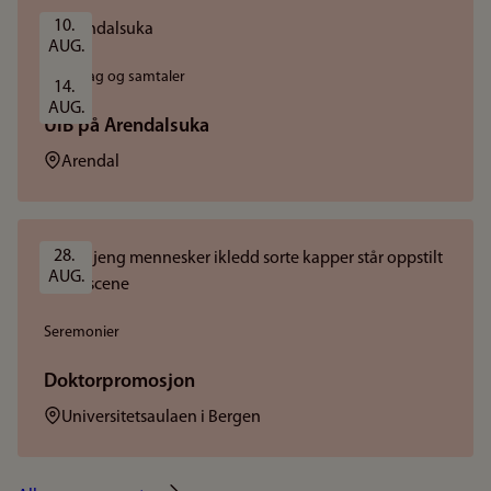
10. 
AUG.
Foredrag og samtaler
14. 
AUG.
UiB på Arendalsuka
Sted:
Arendal
28. 
AUG.
Seremonier
Doktorpromosjon
Sted:
Universitetsaulaen i Bergen