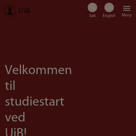
Hopp
Meny
til
hovedinnhold
Velkommen
til
studiestart
ved
UiB!