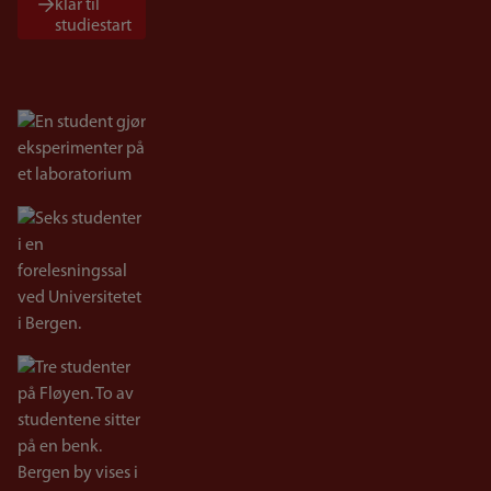
klar til
studiestart
Bilde
Bilde
Bilde