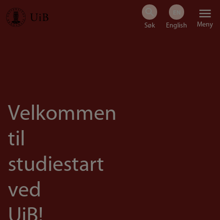
Hopp
Meny
til
hovedinnhold
Velkommen
til
studiestart
ved
UiB!