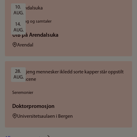
10. 
AUG.
Foredrag og samtaler
14. 
AUG.
UiB på Arendalsuka
Sted:
Arendal
28. 
AUG.
Seremonier
Doktorpromosjon
Sted:
Universitetsaulaen i Bergen