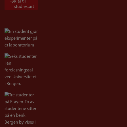
klar til
studiestart
Bilde
Bilde
Bilde