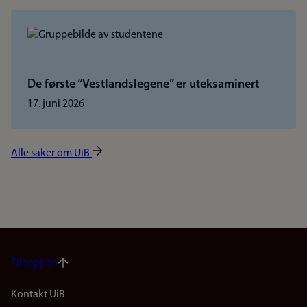
De første “Vestlandslegene” er uteksaminert
17. juni 2026
Alle saker om UiB
Til toppen
Footer
Kontakt UiB