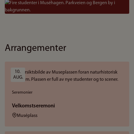
Bilde
Arrangementer
10. 
AUG.
Seremonier
Velkomstseremoni
Sted:
Muséplass