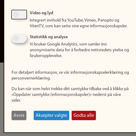
Personvern
Tilgjengelighetserklæring
Video og lyd
Integrert innhold fra YouTube, Vimeo, Panopto og
Logg inn
VitenTV, som kan sette sine egne informasjonskapsler.
Rediger din ansattside
Statistikk og analyse
Vi bruker Google Analytics, som samler inn
English
anonymiserte data for å forbedre nettstedets ytelse og
brukeropplevelse.
For detaljert informasjon, se vår informasjonskapselerklæring og
personvernerklæring.
Du kan når som helst trekke ditt samtykke tilbake ved å klikke på
«Oppdater samtykke (informasjonskapsler)» nederst på våre
sider.
Avvis
Aksepter valgte
Godta alle