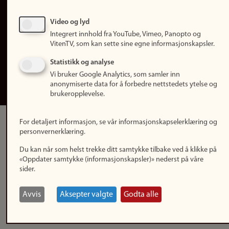
Personvern
Tilgjengelighetserklæring
Video og lyd
Integrert innhold fra YouTube, Vimeo, Panopto og
Logg inn
VitenTV, som kan sette sine egne informasjonskapsler.
Rediger din ansattside
Statistikk og analyse
Vi bruker Google Analytics, som samler inn
English
anonymiserte data for å forbedre nettstedets ytelse og
brukeropplevelse.
For detaljert informasjon, se vår informasjonskapselerklæring og
personvernerklæring.
Du kan når som helst trekke ditt samtykke tilbake ved å klikke på
«Oppdater samtykke (informasjonskapsler)» nederst på våre
sider.
Avvis
Aksepter valgte
Godta alle