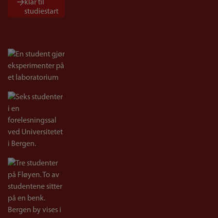
klar til
studiestart
Bilde
Bilde
Bilde