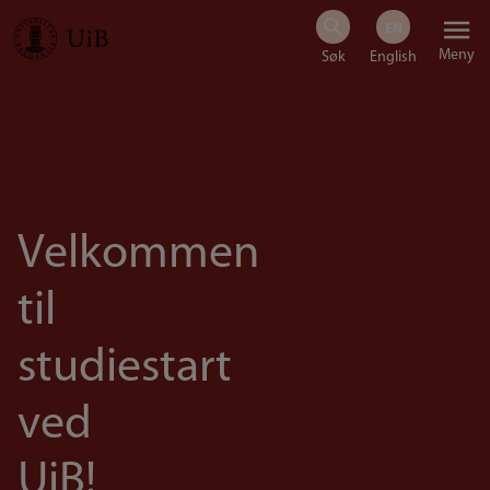
Hopp
Meny
til
hovedinnhold
Velkommen
til
studiestart
ved
UiB!