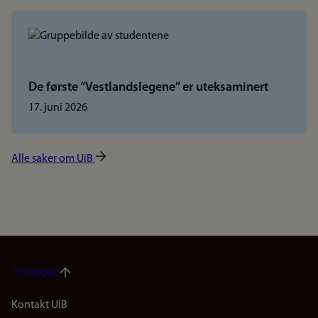
De første “Vestlandslegene” er uteksaminert
17. juni 2026
Alle saker om UiB
Til toppen
Footer
Kontakt UiB