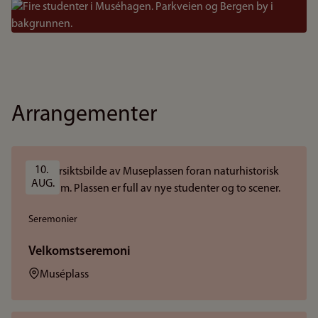
Bilde
Arrangementer
10. 
AUG.
Seremonier
Velkomstseremoni
Sted:
Muséplass