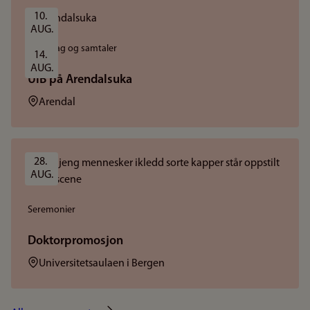
10. 
AUG.
Foredrag og samtaler
14. 
AUG.
UiB på Arendalsuka
Sted:
Arendal
28. 
AUG.
Seremonier
Doktorpromosjon
Sted:
Universitetsaulaen i Bergen