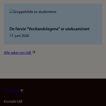
De første “Vestlandslegene” er uteksaminert
17. juni 2026
Alle saker om UiB
Til toppen
Footer
Kontakt UiB