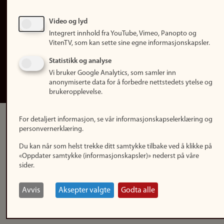
Personvern
Tilgjengelighetserklæring
Video og lyd
Integrert innhold fra YouTube, Vimeo, Panopto og
Logg inn
VitenTV, som kan sette sine egne informasjonskapsler.
Rediger din ansattside
Statistikk og analyse
Vi bruker Google Analytics, som samler inn
English
anonymiserte data for å forbedre nettstedets ytelse og
brukeropplevelse.
For detaljert informasjon, se vår informasjonskapselerklæring og
personvernerklæring.
Du kan når som helst trekke ditt samtykke tilbake ved å klikke på
«Oppdater samtykke (informasjonskapsler)» nederst på våre
sider.
Avvis
Aksepter valgte
Godta alle