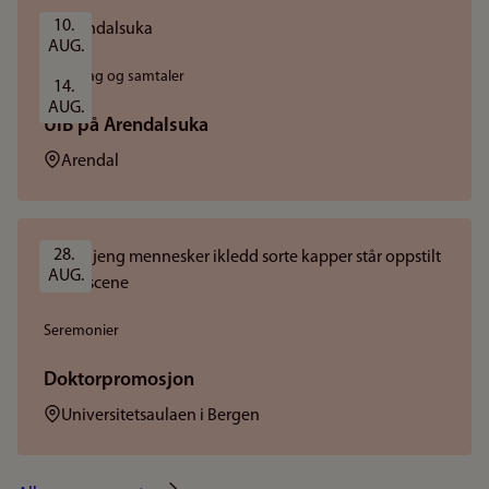
10. 
AUG.
Foredrag og samtaler
14. 
AUG.
UiB på Arendalsuka
Sted:
Arendal
28. 
AUG.
Seremonier
Doktorpromosjon
Sted:
Universitetsaulaen i Bergen