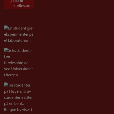
klar til
studiestart
Bilde
Bilde
Bilde