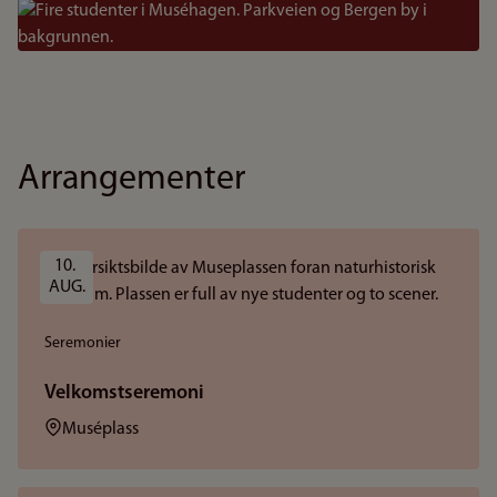
Bilde
Arrangementer
10. 
AUG.
Seremonier
Velkomstseremoni
Sted:
Muséplass