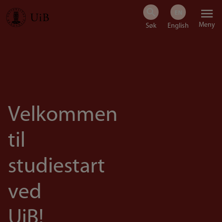
Hopp
Meny
til
hovedinnhold
Velkommen
til
studiestart
ved
UiB!