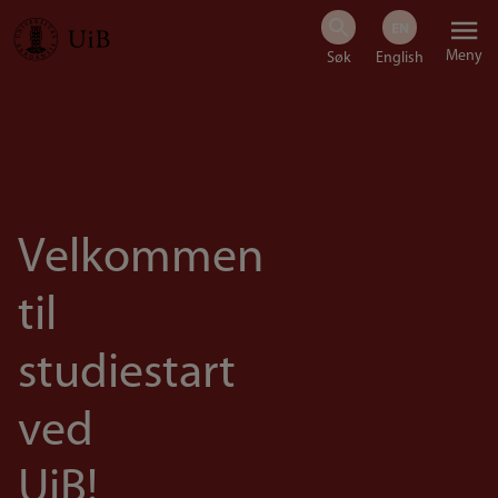
Hopp
Meny
til
hovedinnhold
Velkommen
til
studiestart
ved
UiB!