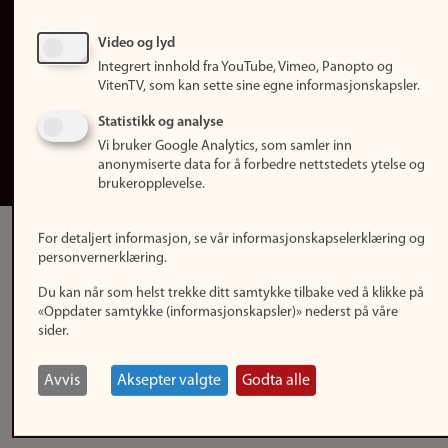
Personvern
Tilgjengelighetserklæring
Video og lyd
Integrert innhold fra YouTube, Vimeo, Panopto og
Logg inn
VitenTV, som kan sette sine egne informasjonskapsler.
Rediger din ansattside
Statistikk og analyse
Vi bruker Google Analytics, som samler inn
English
anonymiserte data for å forbedre nettstedets ytelse og
brukeropplevelse.
For detaljert informasjon, se vår informasjonskapselerklæring og
personvernerklæring.
Du kan når som helst trekke ditt samtykke tilbake ved å klikke på
«Oppdater samtykke (informasjonskapsler)» nederst på våre
sider.
Avvis
Aksepter valgte
Godta alle