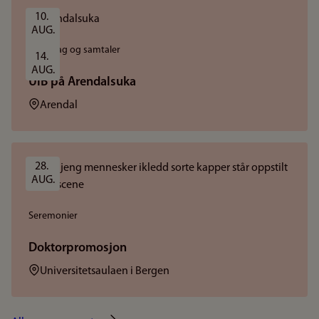
10. 
AUG.
Foredrag og samtaler
14. 
AUG.
UiB på Arendalsuka
Sted:
Arendal
28. 
AUG.
Seremonier
Doktorpromosjon
Sted:
Universitetsaulaen i Bergen