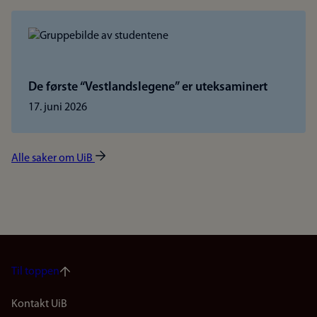
De første “Vestlandslegene” er uteksaminert
17. juni 2026
Alle saker om UiB
Til toppen
Footer
Kontakt UiB