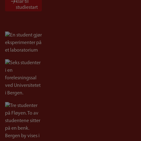
klar til
studiestart
Bilde
Bilde
Bilde