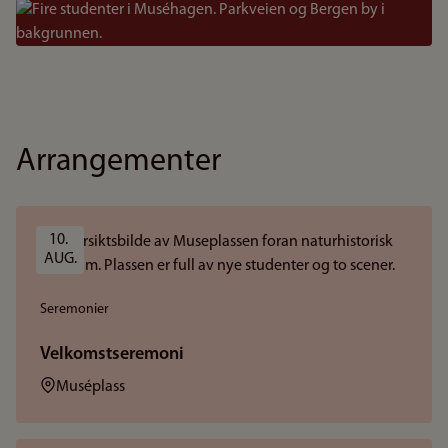
Bilde
Arrangementer
10. 
AUG.
Seremonier
Velkomstseremoni
Sted:
Muséplass