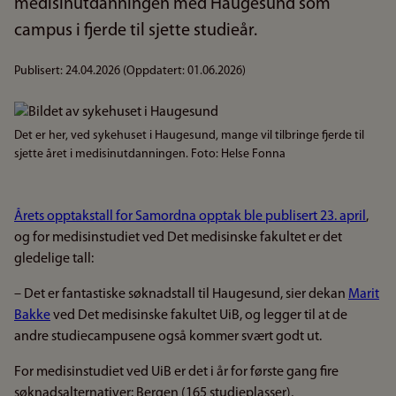
medisinutdanningen med Haugesund som
campus i fjerde til sjette studieår.
Publisert:
24.04.2026
(Oppdatert:
01.06.2026
)
Bilde
Det er her, ved sykehuset i Haugesund, mange vil tilbringe fjerde til
sjette året i medisinutdanningen. Foto: Helse Fonna
Årets opptakstall for Samordna opptak ble publisert 23. april
,
og for medisinstudiet ved Det medisinske fakultet er det
gledelige tall:
– Det er fantastiske søknadstall til Haugesund, sier dekan
Marit
Bakke
ved Det medisinske fakultet UiB, og legger til at de
andre studiecampusene også kommer svært godt ut.
For medisinstudiet ved UiB er det i år for første gang fire
søknadsalternativer: Bergen (165 studieplasser),