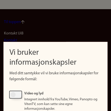
Til toppen
Footer
Kontakt UiB
Kontakt
navigation
Finn ansatte
Vi bruker
(no)
Finn forsker
informasjonskapsler
Presse
Snarveier
Med ditt samtykke vil vi bruke informasjonskapsler for
Finn studier
følgende formål:
Ledige stillinger
Sosiale medier
Video og lyd
Facebook
Integrert innhold fra YouTube, Vimeo, Panopto og
Instagram
VitenTV, som kan sette sine egne
informasjonskapsler.
LinkedIn