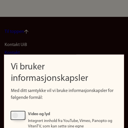
Til toppen
Footer
Kontakt UiB
Kontakt
navigation
Finn ansatte
Vi bruker
(no)
Finn forsker
informasjonskapsler
Presse
Snarveier
Med ditt samtykke vil vi bruke informasjonskapsler for
Finn studier
følgende formål:
Ledige stillinger
Sosiale medier
Video og lyd
Facebook
Integrert innhold fra YouTube, Vimeo, Panopto og
Instagram
VitenTV, som kan sette sine egne