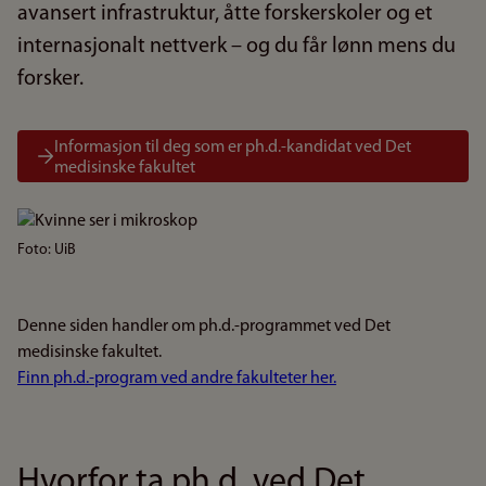
avansert infrastruktur, åtte forskerskoler og et
internasjonalt nettverk – og du får lønn mens du
forsker.
Informasjon til deg som er ph.d.-kandidat ved Det
medisinske fakultet
Bilde
Foto: UiB
Denne siden handler om ph.d.-programmet ved Det
medisinske fakultet.
Finn ph.d.-program ved andre fakulteter her.
Hvorfor ta ph.d. ved Det