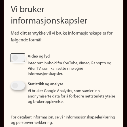
navigation
Finn ansatte
Vi bruker
(no)
Finn forsker
informasjonskapsler
Presse
Snarveier
Med ditt samtykke vil vi bruke informasjonskapsler for
Finn studier
følgende formål:
Ledige stillinger
Sosiale medier
Video og lyd
Facebook
Integrert innhold fra YouTube, Vimeo, Panopto og
Instagram
VitenTV, som kan sette sine egne
informasjonskapsler.
LinkedIn
Snapchat
Statistikk og analyse
Om nettstedet
Vi bruker Google Analytics, som samler inn
anonymiserte data for å forbedre nettstedets ytelse
Informasjonskapsler
og brukeropplevelse.
Oppdater samtykke
(informasjonskapsler)
For detaljert informasjon, se vår informasjonskapselerklæring
Personvern
og personvernerklæring.