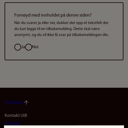
Fornøyd med innholdet på denne siden?
Når du svarer ja eller nei, dukker det opp et tekstfelt der
du kan legge til en tilbakemelding. Dette skal være
anonymt, og du vil ikke få svar på tilbakemeldingen din.
Valg
Ja
Nei
Til toppen
Footer
Kontakt UiB
Kontakt