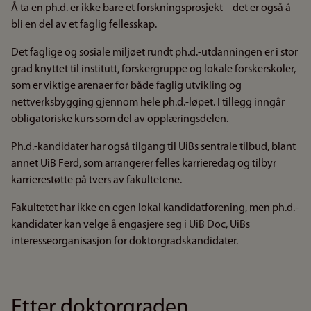
Å ta en ph.d. er ikke bare et forskningsprosjekt – det er også å
bli en del av et faglig fellesskap.
Det faglige og sosiale miljøet rundt ph.d.-utdanningen er i stor
grad knyttet til institutt, forskergruppe og lokale forskerskoler,
som er viktige arenaer for både faglig utvikling og
nettverksbygging gjennom hele ph.d.-løpet. I tillegg inngår
obligatoriske kurs som del av opplæringsdelen.
Ph.d.-kandidater har også tilgang til UiBs sentrale tilbud, blant
annet UiB Ferd, som arrangerer felles karrieredag og tilbyr
karrierestøtte på tvers av fakultetene.
Fakultetet har ikke en egen lokal kandidatforening, men ph.d.-
kandidater kan velge å engasjere seg i UiB Doc, UiBs
interesseorganisasjon for doktorgradskandidater.
Etter doktorgraden