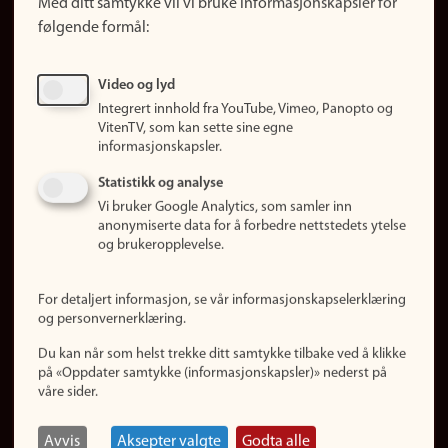
Med ditt samtykke vil vi bruke informasjonskapsler for
Finn studier
følgende formål:
Ledige stillinger
Sosiale medier
Video og lyd
Facebook
Integrert innhold fra YouTube, Vimeo, Panopto og
Instagram
VitenTV, som kan sette sine egne
informasjonskapsler.
LinkedIn
Snapchat
Statistikk og analyse
Om nettstedet
Vi bruker Google Analytics, som samler inn
anonymiserte data for å forbedre nettstedets ytelse
Informasjonskapsler
og brukeropplevelse.
Oppdater samtykke
(informasjonskapsler)
For detaljert informasjon, se vår informasjonskapselerklæring
Personvern
og personvernerklæring.
Tilgjengelighetserklæring
Du kan når som helst trekke ditt samtykke tilbake ved å klikke
på «Oppdater samtykke (informasjonskapsler)» nederst på
våre sider.
Logg inn
Rediger din ansattside
Avvis
Aksepter valgte
Godta alle