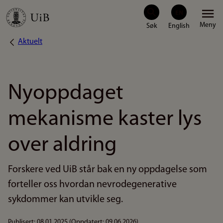
Hopp
Meny
til
Aktuelt
Navigasjonssti
hovedinnhold
Nyoppdaget
mekanisme kaster lys
over aldring
Forskere ved UiB står bak en ny oppdagelse som
forteller oss hvordan nevrodegenerative
sykdommer kan utvikle seg.
Publisert:
08.01.2025
(Oppdatert:
09.06.2026
)