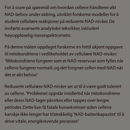
For å svare på spørsmål om hvordan cellene håndterer økt
NAD-behov under aldring, utviklet forskerne modeller for å
studere cellulære reaksjoner på reduserte NAD-nivåer. De
innførte avanserte analytiske teknikker, inkludert
høyoppløselig massespektrometri.
På denne måten oppdaget forskerne en hittil ukjent oppgave
til mitokondriene i vedlikeholdet av cellulære NAD-nivåer:
"Mitokondriene fungerer som et NAD-reservoar som fylles når
cellene fungerer normalt, og det forsyner cellen med NAD når
det er økt behov."
Reduserte cellulære NAD-nivåer ser ut til å være godt tolerert
av cellene. "Problemet oppstår imidlertid når mitokondriene
eller deres NAD-lager påvirkes eller tappes over lengre
perioder. Dette kan få fatale konsekvenser siden cellene
kanskje ikke lenger har tilstrekkelig 'NAD-batterikapasitet' til å
drive vitale, energikrevende prosesser."