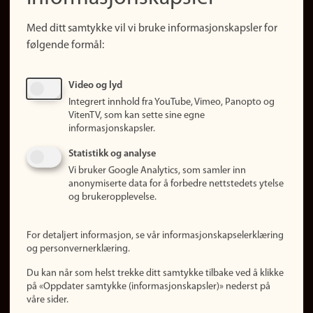
Snarveier
Med ditt samtykke vil vi bruke informasjonskapsler for
Finn studier
følgende formål:
Ledige stillinger
Sosiale medier
Video og lyd
Facebook
Integrert innhold fra YouTube, Vimeo, Panopto og
Instagram
VitenTV, som kan sette sine egne
informasjonskapsler.
LinkedIn
Snapchat
Statistikk og analyse
Om nettstedet
Vi bruker Google Analytics, som samler inn
anonymiserte data for å forbedre nettstedets ytelse
Informasjonskapsler
og brukeropplevelse.
Oppdater samtykke
(informasjonskapsler)
For detaljert informasjon, se vår informasjonskapselerklæring
Personvern
og personvernerklæring.
Tilgjengelighetserklæring
Du kan når som helst trekke ditt samtykke tilbake ved å klikke
på «Oppdater samtykke (informasjonskapsler)» nederst på
våre sider.
Logg inn