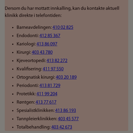
Dersom du har mottatt innkalling, kan du kontakte aktuell
klinikk direkte i telefontiden:
Barneavdelingen:
410 02 825
Endodonti:
412 85 367
Kariologi:
413 86 097
Kirurgi:
403 43 780
Kjeveortopedi:
413 82 272
Kvalifisering:
411 97 550
Ortognatisk kirurgi:
403 20 189
Periodonti:
413 81 729
Protetikk:
411 99 204
Røntgen:
413 77 617
Spesialistklinikken:
413 86 193
Tannpleierklinikken:
403 45 577
Totalbehandling:
403 42 673