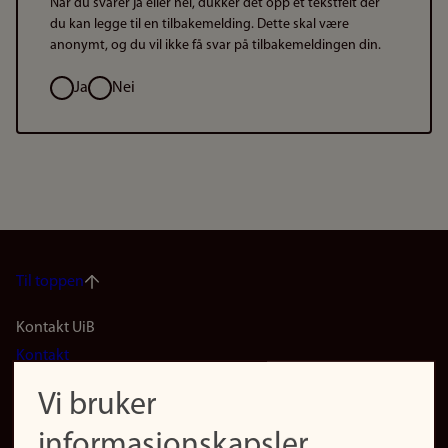
Når du svarer ja eller nei, dukker det opp et tekstfelt der
du kan legge til en tilbakemelding. Dette skal være
anonymt, og du vil ikke få svar på tilbakemeldingen din.
Valg
Ja
Nei
Til toppen
Footer
Kontakt UiB
Kontakt
navigation
Finn ansatte
Vi bruker
(no)
Finn forsker
informasjonskapsler
Presse