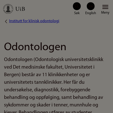
Hopp
Meny
til
Institutt for klinisk odontologi
Navigasjonssti
hovedinnhold
Odontologen
Odontologen (Odontologisk universitetsklinikk
ved Det medisinske fakultet, Universitetet i
Bergen) består av 11 klinikkenheter og er
universitetets tannklinikker. Her får du
undersøkelse, diagnostikk, forebyggende
behandling og oppfølging, samt behandling av
sykdommer og skader i tenner, munnhule og
kjever. Behandlingen utføres av studenter,