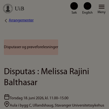
Hopp
Meny
til
Arrangementer
Navigasjonssti
hovedinnhold
Disputaser og prøveforelesninger
Disputas : Melissa Rajini
Balthasar
torsdag 18. juni 2026, kl. 11.00–15.00
Aula i bygg C, Ullandshaug, Stavanger Universitetssykehus