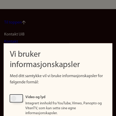
Til toppen
Footer
Kontakt UiB
Kontakt
navigation
Finn ansatte
Vi bruker
(no)
Finn forsker
informasjonskapsler
Presse
Snarveier
Med ditt samtykke vil vi bruke informasjonskapsler for
Finn studier
følgende formål:
Ledige stillinger
Sosiale medier
Video og lyd
Facebook
Integrert innhold fra YouTube, Vimeo, Panopto og
Instagram
VitenTV, som kan sette sine egne
informasjonskapsler.
LinkedIn