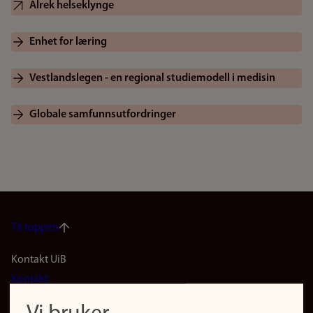
Alrek helseklynge
Enhet for læring
Vestlandslegen - en regional studiemodell i medisin
Globale samfunnsutfordringer
Til toppen
Footer
Kontakt UiB
Kontakt
navigation
Finn ansatte