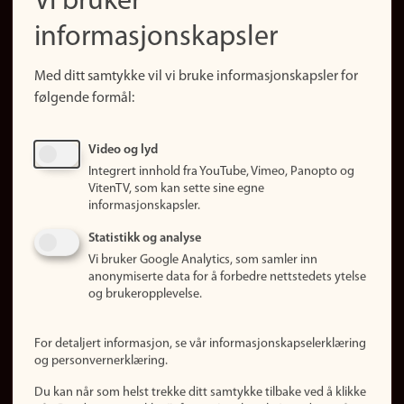
Vi bruker
(no)
Finn forsker
informasjonskapsler
Presse
Snarveier
Med ditt samtykke vil vi bruke informasjonskapsler for
Finn studier
følgende formål:
Ledige stillinger
Sosiale medier
Video og lyd
Facebook
Integrert innhold fra YouTube, Vimeo, Panopto og
Instagram
VitenTV, som kan sette sine egne
informasjonskapsler.
LinkedIn
Snapchat
Statistikk og analyse
Om nettstedet
Vi bruker Google Analytics, som samler inn
anonymiserte data for å forbedre nettstedets ytelse
Informasjonskapsler
og brukeropplevelse.
Oppdater samtykke
(informasjonskapsler)
For detaljert informasjon, se vår informasjonskapselerklæring
Personvern
og personvernerklæring.
Tilgjengelighetserklæring
Du kan når som helst trekke ditt samtykke tilbake ved å klikke