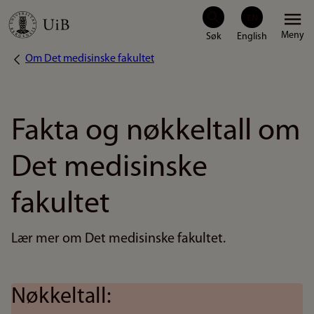
Hopp
Meny
til
Om Det medisinske fakultet
Navigasjonssti
hovedinnhold
Fakta og nøkkeltall om
Det medisinske
fakultet
Lær mer om Det medisinske fakultet.
Nøkkeltall: