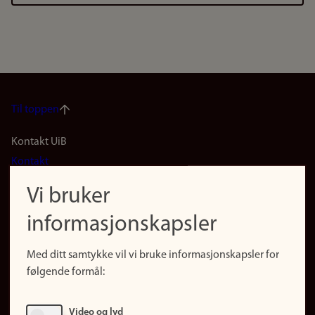
Til toppen
Footer
Kontakt UiB
Kontakt
navigation
Finn ansatte
Vi bruker
(no)
Finn forsker
informasjonskapsler
Presse
Snarveier
Med ditt samtykke vil vi bruke informasjonskapsler for
Finn studier
følgende formål:
Ledige stillinger
Sosiale medier
Video og lyd