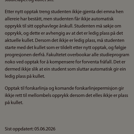
studieløpet og kullet sitt.
Etter nytt opptak treng studenten ikkje gjenta dei emna hen
allereie har bestått, men studenten får ikkje automatisk
opprykk til sitt opphavlege årskull. Studenten må søkje om
opprykk, og dette er avhengig av at det er ledig plass på det
aktuelle kullet. Dersom det ikkje er ledig plass, må studenten
starte med det kullet som er tildelt etter nytt opptak, og følgje
progresjonen derfrå. Fakultetet overbookar alle studieprogram
noko ved opptak for å kompensere for forventa fråfall. Det er
dermed ikkje slik at ein student som sluttar automatisk gir ein
ledig plass på kullet.
Opptak til forskarlinja og komande forskarlinjepermisjon gir
ikkje rett til mellombels opprykk dersom det elles ikkje er plass
på kullet.
Sist oppdatert: 05.06.2026