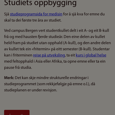
Studiets oppbygging
Sjå
studieprogramsida for medisin
for å sjå kva for emne du
skal ta dei første tre åra av studiet.
Ved campus Bergen vert studentkullet delt i eit A- og eit B-kull
frå og med hausten fjerde studieår. Den eine delen av kullet
held fram på studiet utan opphald (A-kull), og den andre delen
av kullet tek ein «fritermin» på eitt semester (B-kull). Studentar
kan i friterminen
reise på utveksling
, ta eit
kurs i global helse
med feltopphald i Asia eller Afrika, ta opne emne eller ta ein
pause frå studia.
Merk:
Det kan skje mindre strukturelle endringar i
studieprogrammet (som rekkjefølgje på emne o.l.), då
studieplanen er under revisjon.