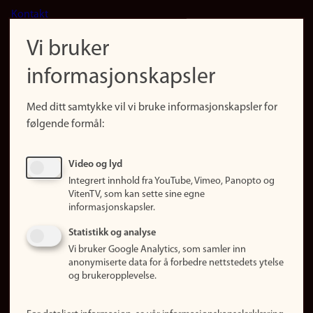
Footer
Kontakt
navigation
Finn ansatte
Vi bruker
(no)
Finn forsker
informasjonskapsler
Presse
Snarveier
Med ditt samtykke vil vi bruke informasjonskapsler for
Finn studier
følgende formål:
Ledige stillinger
Sosiale medier
Video og lyd
Facebook
Integrert innhold fra YouTube, Vimeo, Panopto og
Instagram
VitenTV, som kan sette sine egne
informasjonskapsler.
LinkedIn
Snapchat
Statistikk og analyse
Om nettstedet
Vi bruker Google Analytics, som samler inn
anonymiserte data for å forbedre nettstedets ytelse
Informasjonskapsler
og brukeropplevelse.
Oppdater samtykke
(informasjonskapsler)