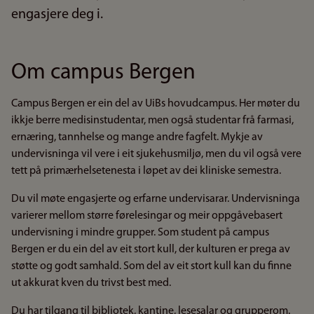
engasjere deg i.
Om campus Bergen
Campus Bergen er ein del av UiBs hovudcampus. Her møter du
ikkje berre medisinstudentar, men også studentar frå farmasi,
ernæring, tannhelse og mange andre fagfelt. Mykje av
undervisninga vil vere i eit sjukehusmiljø, men du vil også vere
tett på primærhelsetenesta i løpet av dei kliniske semestra.
Du vil møte engasjerte og erfarne undervisarar. Undervisninga
varierer mellom større førelesingar og meir oppgåvebasert
undervisning i mindre grupper. Som student på campus
Bergen er du ein del av eit stort kull, der kulturen er prega av
støtte og godt samhald. Som del av eit stort kull kan du finne
ut akkurat kven du trivst best med.
Du har tilgang til bibliotek, kantine, lesesalar og grupperom.