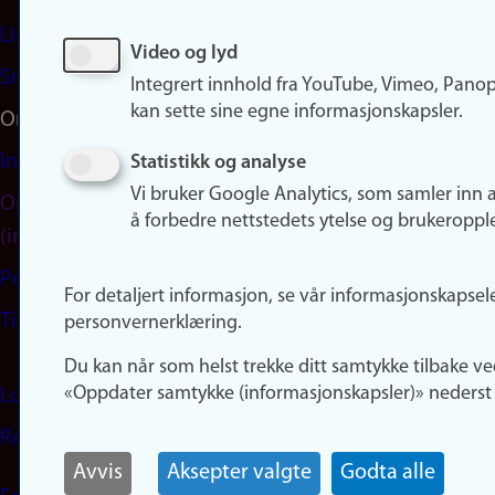
LinkedIn
Video og lyd
Snapchat
Integrert innhold fra YouTube, Vimeo, Pano
kan sette sine egne informasjonskapsler.
Om nettstedet
Informasjonskapsler
Statistikk og analyse
Vi bruker Google Analytics, som samler inn 
Oppdater samtykke
å forbedre nettstedets ytelse og brukeroppl
(informasjonskapsler)
Personvern
For detaljert informasjon, se vår informasjonskapsel
Tilgjengelighetserklæring
personvernerklæring.
Du kan når som helst trekke ditt samtykke tilbake ve
«Oppdater samtykke (informasjonskapsler)» nederst 
Logg inn
Rediger din ansattside
Avvis
Aksepter valgte
Godta alle