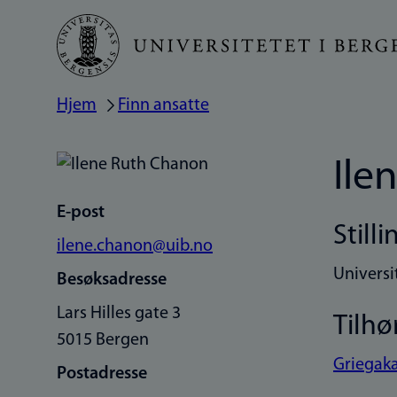
Hopp
til
hovedinnhold
Hjem
Finn ansatte
Navigasjonssti
Ile
E-post
Stilli
ilene.chanon@uib.no
Universi
Besøksadresse
Lars Hilles gate 3
Tilhø
5015 Bergen
Griegaka
Postadresse