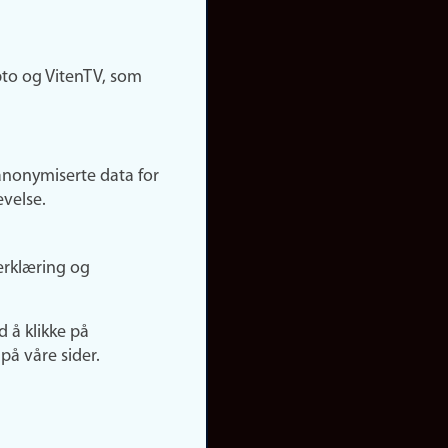
pto og VitenTV, som
anonymiserte data for
evelse.
erklæring og
d å klikke på
på våre sider.