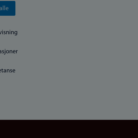
alle
visning
asjoner
tanse