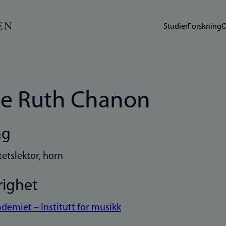
Studier
Forskning
O
ne Ruth Chanon
ng
tetslektor, horn
righet
demiet – Institutt for musikk