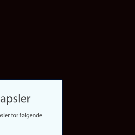
apsler
sler for følgende