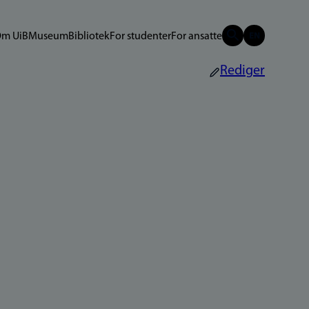
m UiB
Museum
Bibliotek
For studenter
For ansatte
Rediger