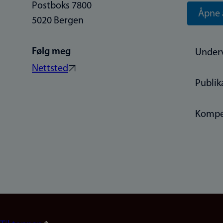
Postboks 7800
Åpne 
5020 Bergen
Følg meg
Under
Nettsted
Publik
Kompe