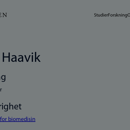
Studier
Forskning
O
 Haavik
ng
r
righet
t for biomedisin