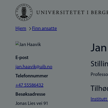
Hopp
til
hovedinnhold
Hjem
Finn ansatte
Navigasjonssti
Jan
E-post
Stilli
jan.haavik@uib.no
Professo
Telefonnummer
+47 55586432
Tilhø
Besøksadresse
Institut
Jonas Lies vei 91