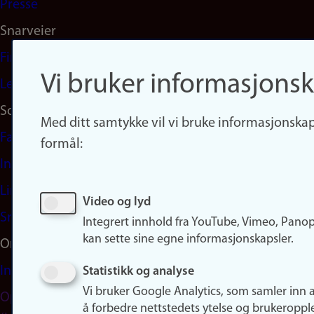
Presse
Snarveier
Finn studier
Vi bruker informasjonsk
Ledige stillinger
Sosiale medier
Med ditt samtykke vil vi bruke informasjonskap
Facebook
formål:
Instagram
LinkedIn
Video og lyd
Snapchat
Integrert innhold fra YouTube, Vimeo, Pano
kan sette sine egne informasjonskapsler.
Om nettstedet
Informasjonskapsler
Statistikk og analyse
Vi bruker Google Analytics, som samler inn 
Oppdater samtykke
å forbedre nettstedets ytelse og brukeroppl