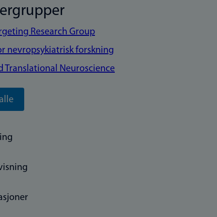
kergrupper
rgeting Research Group
or nevropsykiatrisk forskning
d Translational Neuroscience
alle
ing
visning
asjoner