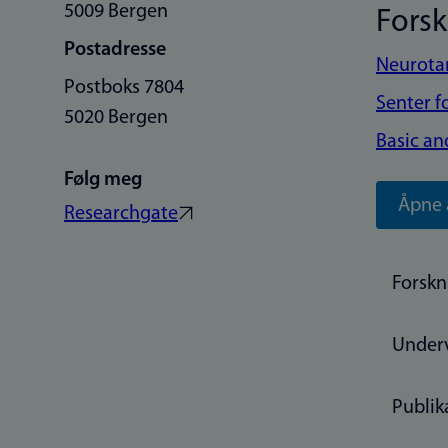
5009 Bergen
Fors
Postadresse
Neurota
Postboks 7804
Senter f
5020 Bergen
Basic an
Følg meg
Åpne 
Researchgate
Forskn
Under
Publik