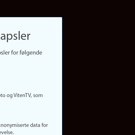
apsler
sler for følgende
pto og VitenTV, som
anonymiserte data for
evelse.