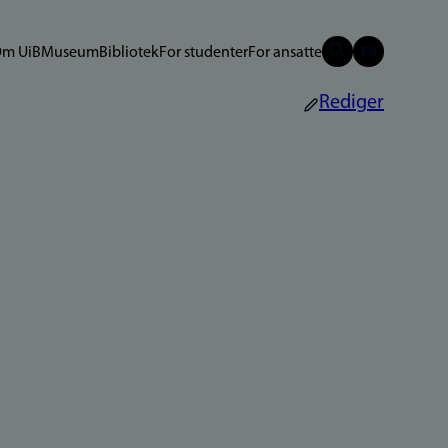
m UiB
Museum
Bibliotek
For studenter
For ansatte
Rediger