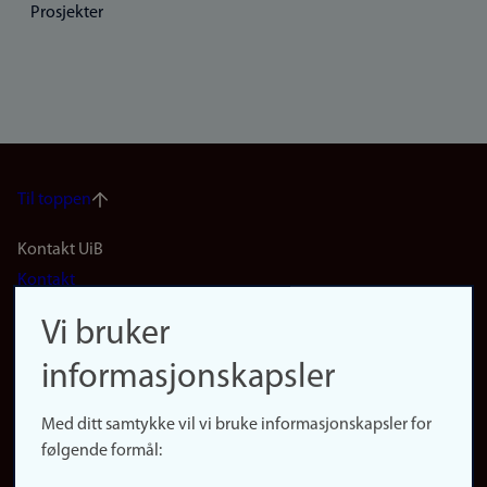
Prosjekter
Til toppen
Footer
Kontakt UiB
Kontakt
navigation
Finn ansatte
Vi bruker
(no)
Finn forsker
informasjonskapsler
Presse
Snarveier
Med ditt samtykke vil vi bruke informasjonskapsler for
Finn studier
følgende formål:
Ledige stillinger