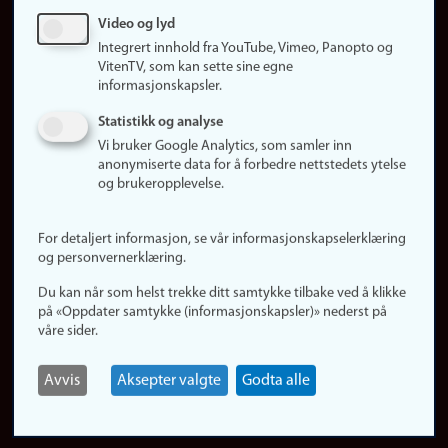
Sosiale medier
Video og lyd
Facebook
Integrert innhold fra YouTube, Vimeo, Panopto og
Instagram
VitenTV, som kan sette sine egne
informasjonskapsler.
LinkedIn
Snapchat
Statistikk og analyse
Om nettstedet
Vi bruker Google Analytics, som samler inn
anonymiserte data for å forbedre nettstedets ytelse
Informasjonskapsler
og brukeropplevelse.
Oppdater samtykke
(informasjonskapsler)
For detaljert informasjon, se vår informasjonskapselerklæring
Personvern
og personvernerklæring.
Tilgjengelighetserklæring
Du kan når som helst trekke ditt samtykke tilbake ved å klikke
på «Oppdater samtykke (informasjonskapsler)» nederst på
våre sider.
Logg inn
Rediger din ansattside
Avvis
Aksepter valgte
Godta alle
English