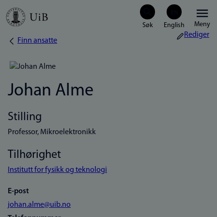
Hopp
Meny
til
Rediger
Finn ansatte
Navigasjonssti
hovedinnhold
Johan Alme
Stilling
Professor, Mikroelektronikk
Tilhørighet
Institutt for fysikk og teknologi
E-post
johan.alme@uib.no