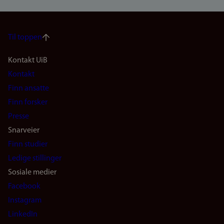
Til toppen
Footer
Kontakt UiB
Kontakt
navigation
Finn ansatte
(no)
Finn forsker
Presse
Snarveier
Finn studier
Ledige stillinger
Sosiale medier
Facebook
Instagram
LinkedIn