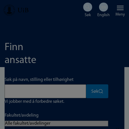
Hopp
Meny
til
hovedinnhold
Finn
ansatte
Søk på navn, stilling eller tilhørighet
Søk
Vi jobber med å forbedre søket.
Fakultet/avdeling