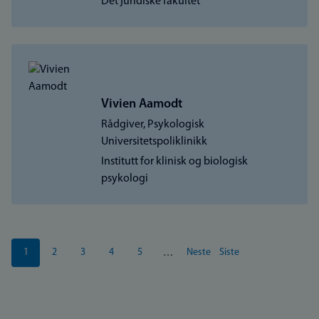
Det juridiske fakultet
Vivien Aamodt
Rådgiver, Psykologisk
Universitetspoliklinikk
Institutt for klinisk og biologisk
psykologi
Sider
1
2
3
4
5
Neste
Siste
…
Nåværende
Side
Side
Side
Side
Neste
Siste
side
side
side