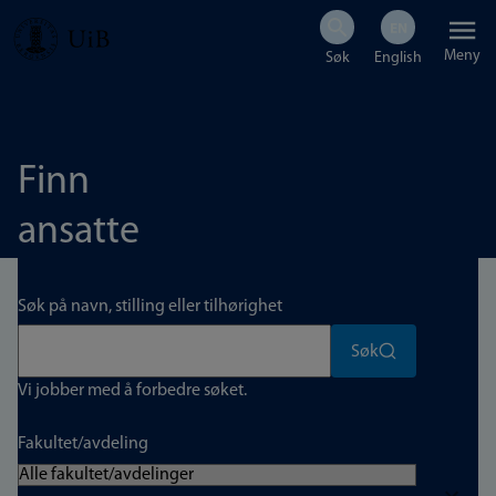
Hopp
Meny
til
hovedinnhold
Finn
ansatte
Søk på navn, stilling eller tilhørighet
Søk
Vi jobber med å forbedre søket.
Fakultet/avdeling