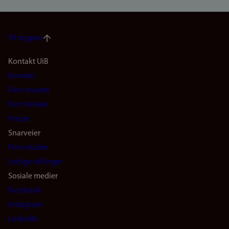
Til toppen
Footer
Kontakt UiB
Kontakt
navigation
Finn ansatte
(no)
Finn forsker
Presse
Snarveier
Finn studier
Ledige stillinger
Sosiale medier
Facebook
Instagram
LinkedIn