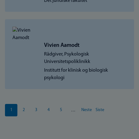
Det juridiske fakultet
Vivien Aamodt
Rådgiver, Psykologisk
Universitetspoliklinikk
Institutt for klinisk og biologisk
psykologi
Sider
1
2
3
4
5
Neste
Siste
…
Nåværende
Side
Side
Side
Side
Neste
Siste
side
side
side