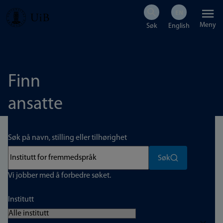
Hopp
Meny
til
hovedinnhold
Finn
ansatte
Søk på navn, stilling eller tilhørighet
Søk
Vi jobber med å forbedre søket.
Institutt