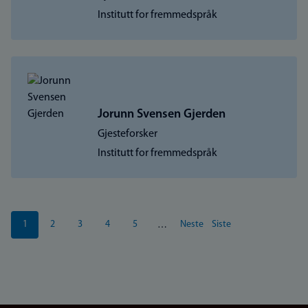
Institutt for fremmedspråk
Jorunn Svensen Gjerden
Gjesteforsker
Institutt for fremmedspråk
Sider
1
2
3
4
5
Neste
Siste
…
Nåværende
Side
Side
Side
Side
Neste
Siste
side
side
side