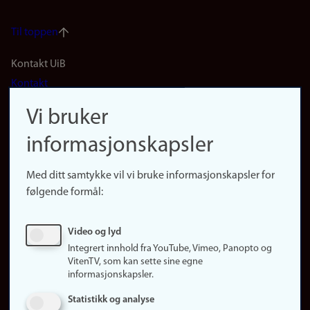
Til toppen
Footer
Kontakt UiB
Kontakt
navigation
Finn ansatte
Vi bruker
(no)
Finn forsker
informasjonskapsler
Presse
Snarveier
Med ditt samtykke vil vi bruke informasjonskapsler for
Finn studier
følgende formål:
Ledige stillinger
Sosiale medier
Video og lyd
Facebook
Integrert innhold fra YouTube, Vimeo, Panopto og
Instagram
VitenTV, som kan sette sine egne
informasjonskapsler.
LinkedIn
Snapchat
Statistikk og analyse