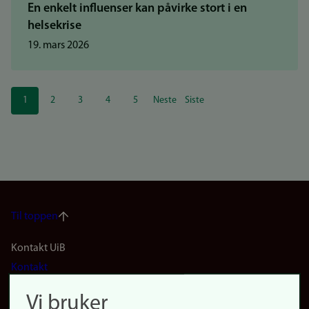
En enkelt influenser kan påvirke stort i en
helsekrise
19. mars 2026
Sider
1
2
3
4
5
Neste
Siste
Nåværende
Side
Side
Side
Side
Neste
Siste
side
side
side
Til toppen
Footer
Kontakt UiB
Kontakt
navigation
Finn ansatte
Vi bruker
(no)
Finn forsker