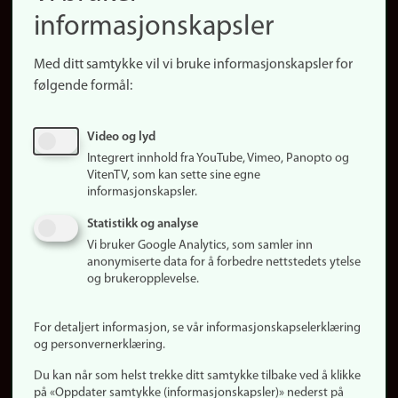
informasjonskapsler
Presse
Snarveier
Med ditt samtykke vil vi bruke informasjonskapsler for
Finn studier
følgende formål:
Ledige stillinger
Sosiale medier
Video og lyd
Facebook
Integrert innhold fra YouTube, Vimeo, Panopto og
Instagram
VitenTV, som kan sette sine egne
informasjonskapsler.
LinkedIn
Snapchat
Statistikk og analyse
Om nettstedet
Vi bruker Google Analytics, som samler inn
anonymiserte data for å forbedre nettstedets ytelse
Informasjonskapsler
og brukeropplevelse.
Oppdater samtykke
(informasjonskapsler)
For detaljert informasjon, se vår informasjonskapselerklæring
Personvern
og personvernerklæring.
Tilgjengelighetserklæring
Du kan når som helst trekke ditt samtykke tilbake ved å klikke
på «Oppdater samtykke (informasjonskapsler)» nederst på