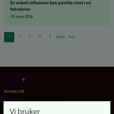
En enkelt influenser kan påvirke stort i en
helsekrise
19. mars 2026
Sider
1
2
3
4
5
Neste
Siste
Nåværende
Side
Side
Side
Side
Neste
Siste
side
side
side
Til toppen
Footer
Kontakt UiB
Kontakt
navigation
Finn ansatte
Vi bruker
(no)
Finn forsker