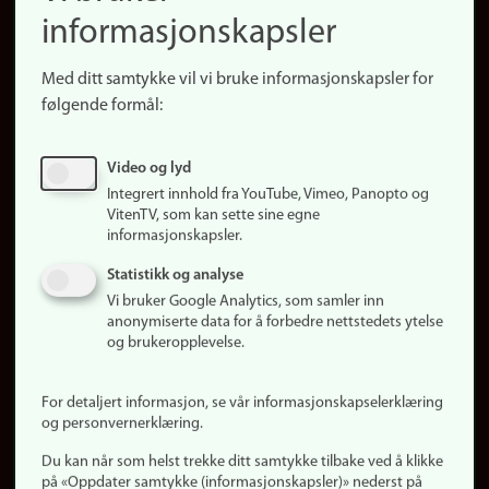
informasjonskapsler
Presse
Snarveier
Med ditt samtykke vil vi bruke informasjonskapsler for
Finn studier
følgende formål:
Ledige stillinger
Sosiale medier
Video og lyd
Facebook
Integrert innhold fra YouTube, Vimeo, Panopto og
Instagram
VitenTV, som kan sette sine egne
informasjonskapsler.
LinkedIn
Snapchat
Statistikk og analyse
Om nettstedet
Vi bruker Google Analytics, som samler inn
anonymiserte data for å forbedre nettstedets ytelse
Informasjonskapsler
og brukeropplevelse.
Oppdater samtykke
(informasjonskapsler)
For detaljert informasjon, se vår informasjonskapselerklæring
Personvern
og personvernerklæring.
Tilgjengelighetserklæring
Du kan når som helst trekke ditt samtykke tilbake ved å klikke
på «Oppdater samtykke (informasjonskapsler)» nederst på