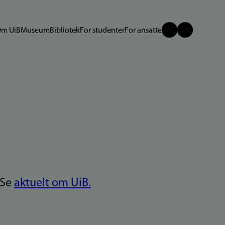
m UiB
Museum
Bibliotek
For studenter
For ansatte
 Se
aktuelt om UiB.