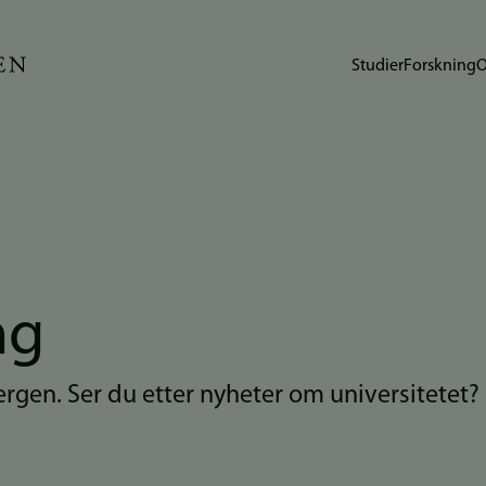
Studier
Forskning
O
ng
Bergen. Ser du etter nyheter om universitetet?