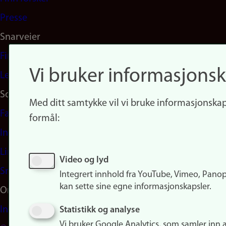
Presse
Snarveier
Finn studier
Vi bruker informasjonsk
Ledige stillinger
Sosiale medier
Med ditt samtykke vil vi bruke informasjonskap
Facebook
formål:
Instagram
LinkedIn
Video og lyd
Snapchat
Integrert innhold fra YouTube, Vimeo, Pano
kan sette sine egne informasjonskapsler.
Om nettstedet
Informasjonskapsler
Statistikk og analyse
Vi bruker Google Analytics, som samler inn 