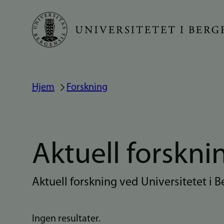
Hopp
til
hovedinnhold
Hjem
Forskning
Navigasjonssti
Aktuell forskni
Aktuell forskning ved Universitetet i 
Ingen resultater.