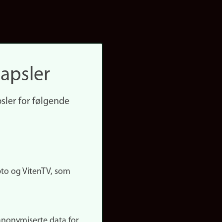
apsler
sler for følgende
pto og VitenTV, som
anonymiserte data for