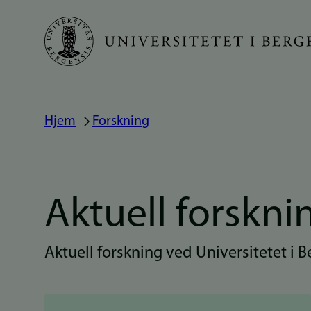
Hopp
til
hovedinnhold
Hjem
Forskning
Navigasjonssti
Aktuell forskni
Aktuell forskning ved Universitetet i 