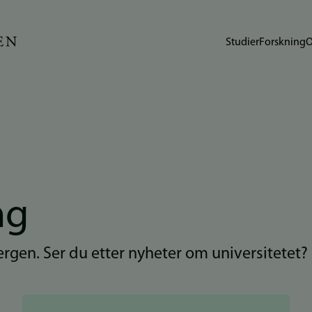
Studier
Forskning
O
ng
Bergen. Ser du etter nyheter om universitetet?