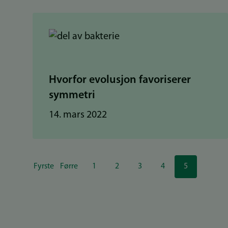
Hvorfor evolusjon favoriserer
symmetri
14. mars 2022
Sider
Fyrste
Førre
1
2
3
4
5
Første
Forrige
Side
Side
Side
Side
Nåværende
side
side
side