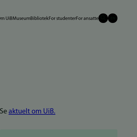
m UiB
Museum
Bibliotek
For studenter
For ansatte
 Se
aktuelt om UiB.