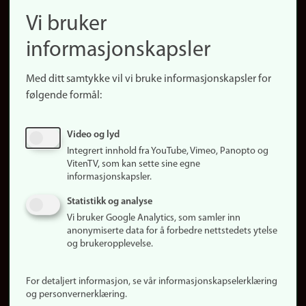
navigation
Finn ansatte
Vi bruker
(no)
Finn forsker
informasjonskapsler
Presse
Snarveier
Med ditt samtykke vil vi bruke informasjonskapsler for
Finn studier
følgende formål:
Ledige stillinger
Sosiale medier
Video og lyd
Facebook
Integrert innhold fra YouTube, Vimeo, Panopto og
Instagram
VitenTV, som kan sette sine egne
informasjonskapsler.
LinkedIn
Snapchat
Statistikk og analyse
Om nettstedet
Vi bruker Google Analytics, som samler inn
anonymiserte data for å forbedre nettstedets ytelse
Informasjonskapsler
og brukeropplevelse.
Oppdater samtykke
(informasjonskapsler)
For detaljert informasjon, se vår informasjonskapselerklæring
Personvern
og personvernerklæring.