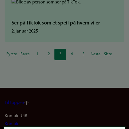
Ser på TikTok som et speil på hvem vi er
2. januar 2025
Sider
Fyrste
Førre
1
2
3
4
5
Neste
Siste
Første
Forrige
Side
Side
Nåværende
Side
Side
Neste
Siste
side
side
side
side
side
Til toppen
Footer
Kontakt UiB
Kontakt