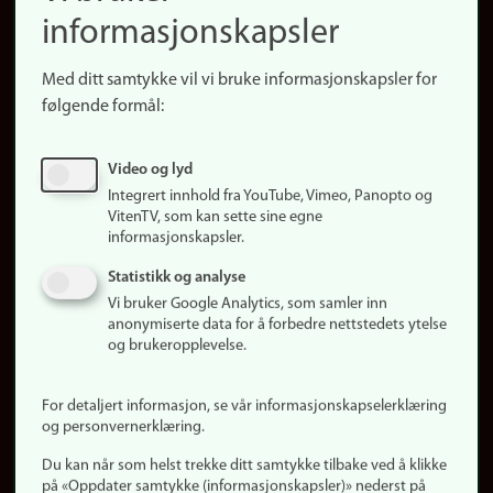
informasjonskapsler
Presse
Snarveier
Med ditt samtykke vil vi bruke informasjonskapsler for
Finn studier
følgende formål:
Ledige stillinger
Sosiale medier
Video og lyd
Facebook
Integrert innhold fra YouTube, Vimeo, Panopto og
Instagram
VitenTV, som kan sette sine egne
informasjonskapsler.
LinkedIn
Snapchat
Statistikk og analyse
Om nettstedet
Vi bruker Google Analytics, som samler inn
anonymiserte data for å forbedre nettstedets ytelse
Informasjonskapsler
og brukeropplevelse.
Oppdater samtykke
(informasjonskapsler)
For detaljert informasjon, se vår informasjonskapselerklæring
Personvern
og personvernerklæring.
Tilgjengelighetserklæring
Du kan når som helst trekke ditt samtykke tilbake ved å klikke
på «Oppdater samtykke (informasjonskapsler)» nederst på