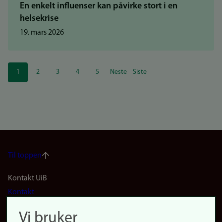
En enkelt influenser kan påvirke stort i en
helsekrise
19. mars 2026
Sider
1
2
3
4
5
Neste
Siste
Nåværende
Side
Side
Side
Side
Neste
Siste
side
side
side
Til toppen
Footer
Kontakt UiB
Kontakt
navigation
Finn ansatte
Vi bruker
(no)
Finn forsker