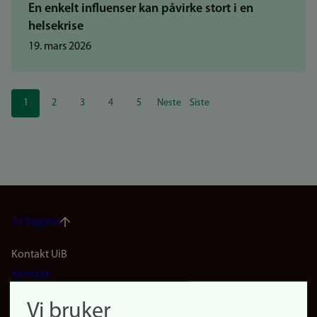
En enkelt influenser kan påvirke stort i en
helsekrise
19. mars 2026
Sider
1
2
3
4
5
Neste
Siste
Nåværende
Side
Side
Side
Side
Neste
Siste
side
side
side
Til toppen
Footer
Kontakt UiB
Kontakt
navigation
Finn ansatte
Vi bruker
(no)
Finn forsker