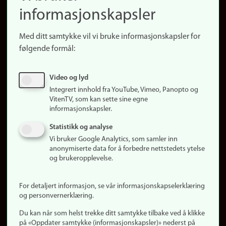
informasjonskapsler
Presse
Snarveier
Med ditt samtykke vil vi bruke informasjonskapsler for
Finn studier
følgende formål:
Ledige stillinger
Sosiale medier
Video og lyd
Facebook
Integrert innhold fra YouTube, Vimeo, Panopto og
Instagram
VitenTV, som kan sette sine egne
informasjonskapsler.
LinkedIn
Snapchat
Statistikk og analyse
Om nettstedet
Vi bruker Google Analytics, som samler inn
anonymiserte data for å forbedre nettstedets ytelse
Informasjonskapsler
og brukeropplevelse.
Oppdater samtykke
(informasjonskapsler)
For detaljert informasjon, se vår informasjonskapselerklæring
Personvern
og personvernerklæring.
Tilgjengelighetserklæring
Du kan når som helst trekke ditt samtykke tilbake ved å klikke
på «Oppdater samtykke (informasjonskapsler)» nederst på