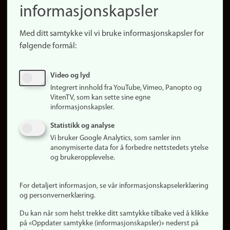
informasjonskapsler
Presse
Snarveier
Med ditt samtykke vil vi bruke informasjonskapsler for
Finn studier
følgende formål:
Ledige stillinger
Sosiale medier
Video og lyd
Facebook
Integrert innhold fra YouTube, Vimeo, Panopto og
Instagram
VitenTV, som kan sette sine egne
informasjonskapsler.
LinkedIn
Snapchat
Statistikk og analyse
Om nettstedet
Vi bruker Google Analytics, som samler inn
anonymiserte data for å forbedre nettstedets ytelse
Informasjonskapsler
og brukeropplevelse.
Oppdater samtykke
(informasjonskapsler)
For detaljert informasjon, se vår informasjonskapselerklæring
Personvern
og personvernerklæring.
Tilgjengelighetserklæring
Du kan når som helst trekke ditt samtykke tilbake ved å klikke
på «Oppdater samtykke (informasjonskapsler)» nederst på