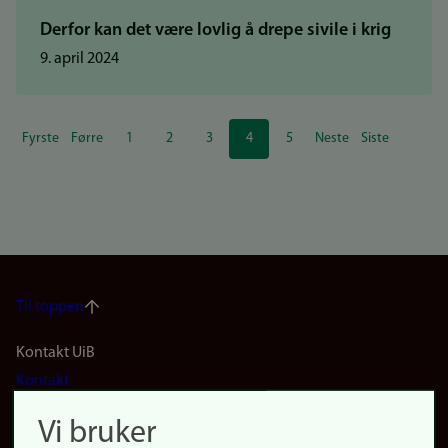
Derfor kan det være lovlig å drepe sivile i krig
9. april 2024
Sider
Fyrste
Førre
1
2
3
4
5
Neste
Siste
Første
Forrige
Side
Side
Side
Nåværende
Side
Neste
Siste
side
side
side
side
side
Til toppen
Footer
Kontakt UiB
Kontakt
navigation
Finn ansatte
Vi bruker
(no)
Finn forsker