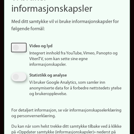
informasjonskapsler
Presse
Snarveier
Med ditt samtykke vil vi bruke informasjonskapsler for
Finn studier
følgende formål:
Ledige stillinger
Sosiale medier
Video og lyd
Facebook
Integrert innhold fra YouTube, Vimeo, Panopto og
Instagram
VitenTV, som kan sette sine egne
informasjonskapsler.
LinkedIn
Snapchat
Statistikk og analyse
Om nettstedet
Vi bruker Google Analytics, som samler inn
anonymiserte data for å forbedre nettstedets ytelse
Informasjonskapsler
og brukeropplevelse.
Oppdater samtykke
(informasjonskapsler)
For detaljert informasjon, se vår informasjonskapselerklæring
Personvern
og personvernerklæring.
Tilgjengelighetserklæring
Du kan når som helst trekke ditt samtykke tilbake ved å klikke
på «Oppdater samtykke (informasjonskapsler)» nederst på