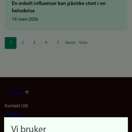
En enkelt influenser kan påvirke stort i en
helsekrise
19. mars 2026
Sider
1
2
3
4
5
Neste
Siste
Nåværende
Side
Side
Side
Side
Neste
Siste
side
side
side
Til toppen
Footer
Kontakt UiB
Kontakt
navigation
Finn ansatte
Vi bruker
(no)
Finn forsker