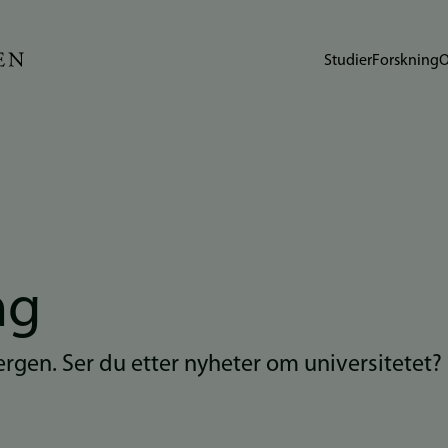
Studier
Forskning
O
ng
Bergen. Ser du etter nyheter om universitetet?