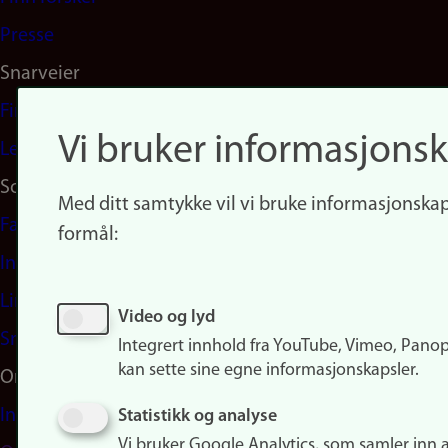
Presse
Snarveier
Finn studier
Vi bruker informasjonsk
Ledige stillinger
Sosiale medier
Med ditt samtykke vil vi bruke informasjonskap
Facebook
formål:
Instagram
LinkedIn
Video og lyd
Snapchat
Integrert innhold fra YouTube, Vimeo, Pano
kan sette sine egne informasjonskapsler.
Om nettstedet
Informasjonskapsler
Statistikk og analyse
Vi bruker Google Analytics, som samler inn 