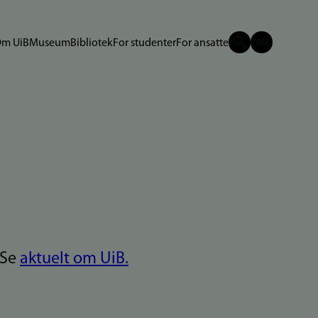
m UiB
Museum
Bibliotek
For studenter
For ansatte
 Se
aktuelt om UiB.