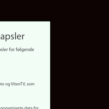
apsler
sler for følgende
pto og VitenTV, som
anonymiserte data for