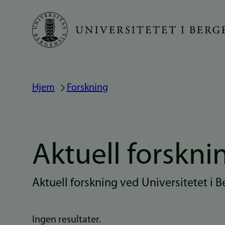
Hopp
til
hovedinnhold
Hjem
Forskning
Navigasjonssti
Aktuell forskni
Aktuell forskning ved Universitetet i 
Ingen resultater.