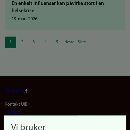
En enkelt influenser kan påvirke stort i en
helsekrise
19. mars 2026
Sider
1
2
3
4
5
Neste
Siste
Nåværende
Side
Side
Side
Side
Neste
Siste
side
side
side
Til toppen
Footer
Kontakt UiB
Kontakt
navigation
Finn ansatte
Vi bruker
(no)
Finn forsker