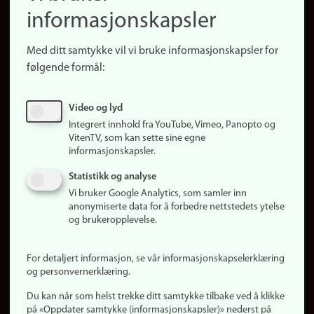
informasjonskapsler
Presse
Snarveier
Med ditt samtykke vil vi bruke informasjonskapsler for
Finn studier
følgende formål:
Ledige stillinger
Sosiale medier
Video og lyd
Facebook
Integrert innhold fra YouTube, Vimeo, Panopto og
Instagram
VitenTV, som kan sette sine egne
informasjonskapsler.
LinkedIn
Snapchat
Statistikk og analyse
Om nettstedet
Vi bruker Google Analytics, som samler inn
anonymiserte data for å forbedre nettstedets ytelse
Informasjonskapsler
og brukeropplevelse.
Oppdater samtykke
(informasjonskapsler)
For detaljert informasjon, se vår informasjonskapselerklæring
Personvern
og personvernerklæring.
Tilgjengelighetserklæring
Du kan når som helst trekke ditt samtykke tilbake ved å klikke
på «Oppdater samtykke (informasjonskapsler)» nederst på