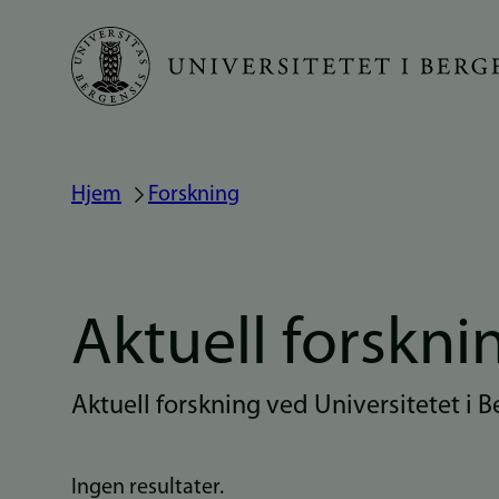
Hopp
til
hovedinnhold
Hjem
Forskning
Navigasjonssti
Aktuell forskni
Aktuell forskning ved Universitetet i 
Ingen resultater.