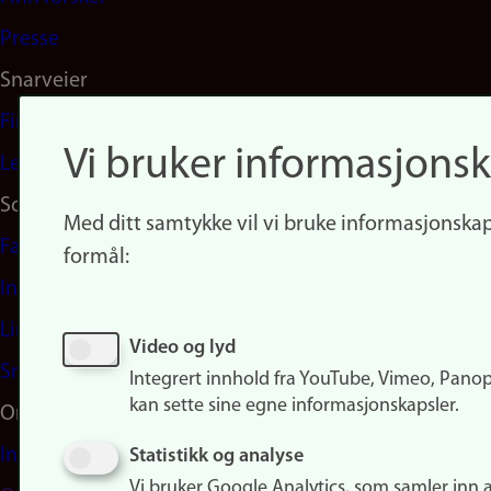
Presse
Snarveier
Finn studier
Vi bruker informasjonsk
Ledige stillinger
Sosiale medier
Med ditt samtykke vil vi bruke informasjonskap
Facebook
formål:
Instagram
LinkedIn
Video og lyd
Snapchat
Integrert innhold fra YouTube, Vimeo, Pano
kan sette sine egne informasjonskapsler.
Om nettstedet
Informasjonskapsler
Statistikk og analyse
Vi bruker Google Analytics, som samler inn 