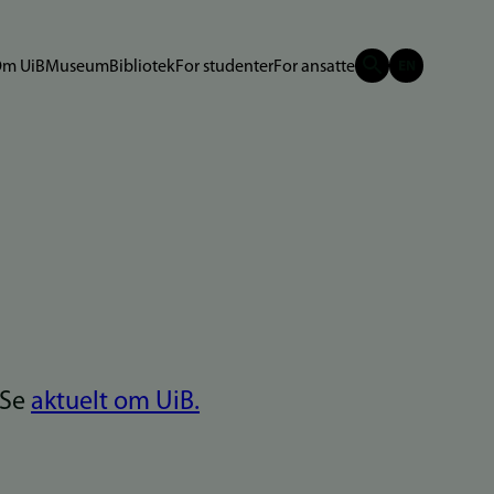
m UiB
Museum
Bibliotek
For studenter
For ansatte
 Se
aktuelt om UiB.