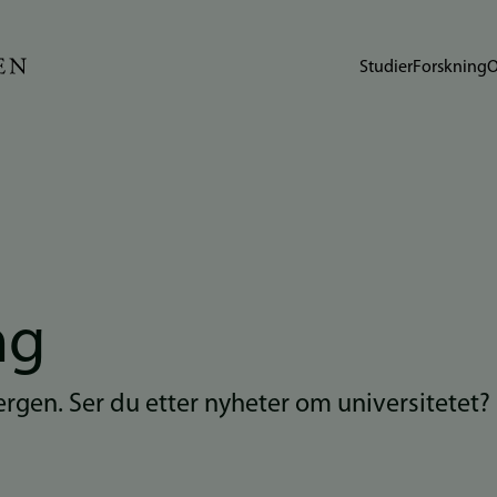
Studier
Forskning
O
ng
Bergen. Ser du etter nyheter om universitetet?