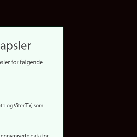
apsler
sler for følgende
pto og VitenTV, som
anonymiserte data for