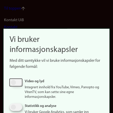
Til toppen
Footer
Kontakt UiB
Kontakt
navigation
Finn ansatte
Vi bruker
(no)
Finn forsker
informasjonskapsler
Presse
Snarveier
Med ditt samtykke vil vi bruke informasjonskapsler for
Finn studier
følgende formål:
Ledige stillinger
Sosiale medier
Video og lyd
Facebook
Integrert innhold fra YouTube, Vimeo, Panopto og
Instagram
VitenTV, som kan sette sine egne
informasjonskapsler.
LinkedIn
Snapchat
Statistikk og analyse
Om nettstedet
Vi bruker Google Analytics, som samler inn