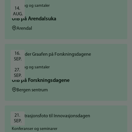
Foredrag og samtaler
14. 
AUG.
UiB på Arendalsuka
Sted:
Arendal
16. 
SEP.
Foredrag og samtaler
27. 
SEP.
UiB på Forskningsdagene
Sted:
Bergen sentrum
21. 
SEP.
Konferanser og seminarer