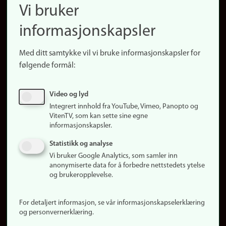
Finn ansatte
Vi bruker
(no)
Finn forsker
informasjonskapsler
Presse
Snarveier
Med ditt samtykke vil vi bruke informasjonskapsler for
Finn studier
følgende formål:
Ledige stillinger
Sosiale medier
Video og lyd
Facebook
Integrert innhold fra YouTube, Vimeo, Panopto og
Instagram
VitenTV, som kan sette sine egne
informasjonskapsler.
LinkedIn
Snapchat
Statistikk og analyse
Om nettstedet
Vi bruker Google Analytics, som samler inn
anonymiserte data for å forbedre nettstedets ytelse
Informasjonskapsler
og brukeropplevelse.
Oppdater samtykke
(informasjonskapsler)
For detaljert informasjon, se vår informasjonskapselerklæring
Personvern
og personvernerklæring.
Tilgjengelighetserklæring