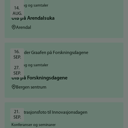
Foredrag og samtaler
14. 
AUG.
UiB på Arendalsuka
Sted:
Arendal
16. 
SEP.
Foredrag og samtaler
27. 
SEP.
UiB på Forskningsdagene
Sted:
Bergen sentrum
21. 
SEP.
Konferanser og seminarer