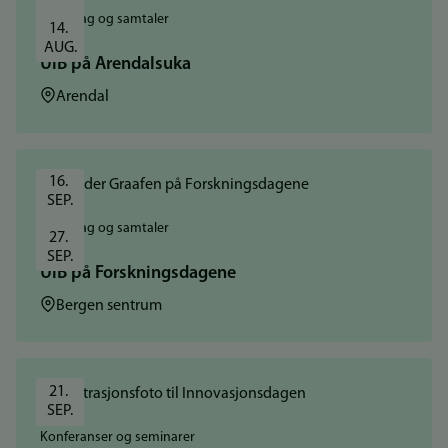
Foredrag og samtaler
14. 
AUG.
UiB på Arendalsuka
Sted:
Arendal
16. 
SEP.
Foredrag og samtaler
27. 
SEP.
UiB på Forskningsdagene
Sted:
Bergen sentrum
21. 
SEP.
Konferanser og seminarer