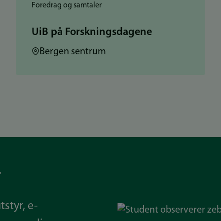
Foredrag og samtaler
UiB på Forskningsdagene
Sted:
Bergen sentrum
r
tstyr, e-
Bilde