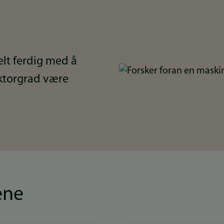
elt ferdig med å
Bilde
oktorgrad være
ene