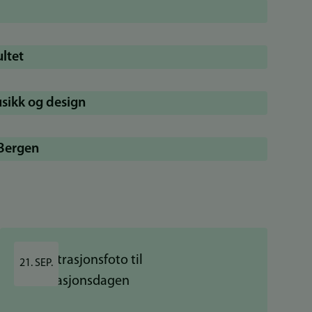
ltet
usikk og design
 Bergen
21. SEP.