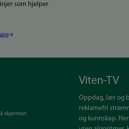
injer som hjelper
ning
Viten-TV
Oppdag, lær og bli
reklamefri strøm
og kunnskap. Her 
uten algoritmer, 