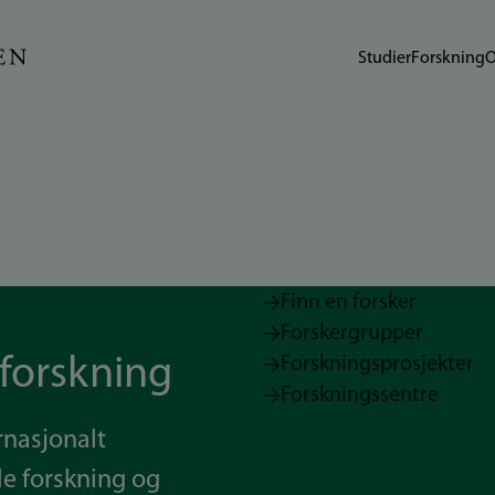
Studier
Forskning
O
Finn en forsker
Forskergrupper
 forskning
Forskningsprosjekter
Forskningssentre
ernasjonalt
e forskning og