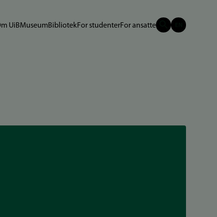
m UiB
Museum
Bibliotek
For studenter
For ansatte