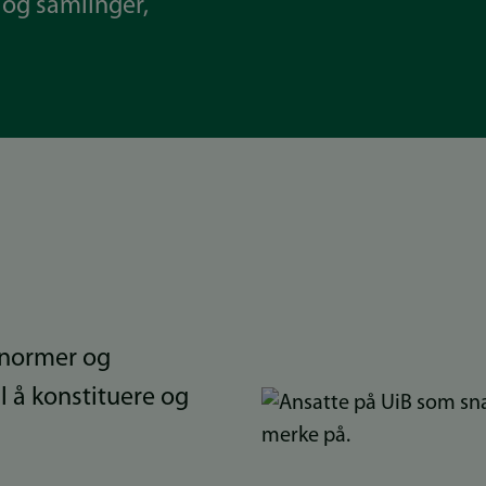
v og samlinger,
, normer og
il å konstituere og
Bilde