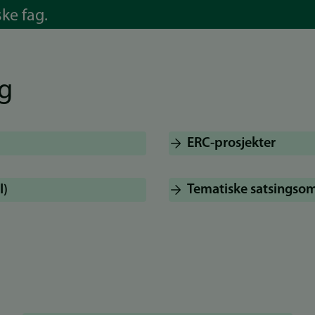
ke fag.
g
ERC-prosjekter
I)
Tematiske satsingso