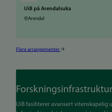
UiB på Arendalsuka
Sted:
Arendal
Flere arrangementer
Forskningsinfrastruktu
UiB fasiliterer avansert vitenskapelig u