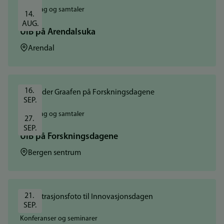
Foredrag og samtaler
14. 
AUG.
UiB på Arendalsuka
Sted:
Arendal
16. 
SEP.
Foredrag og samtaler
27. 
SEP.
UiB på Forskningsdagene
Sted:
Bergen sentrum
21. 
SEP.
Konferanser og seminarer