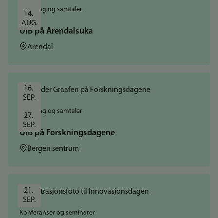
Foredrag og samtaler
14. 
AUG.
UiB på Arendalsuka
Sted:
Arendal
16. 
SEP.
Foredrag og samtaler
27. 
SEP.
UiB på Forskningsdagene
Sted:
Bergen sentrum
21. 
SEP.
Konferanser og seminarer