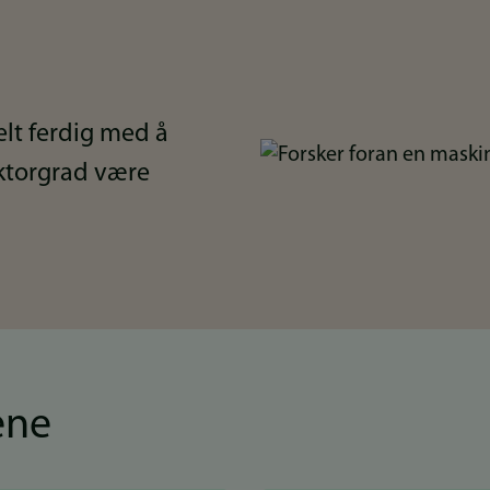
elt ferdig med å
Bilde
oktorgrad være
ene