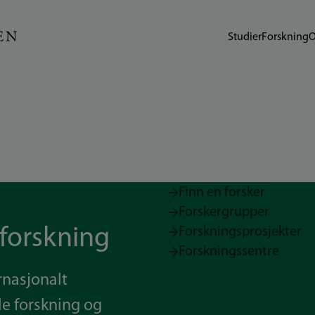
Studier
Forskning
O
Finn en forsker
Forskergrupper
 forskning
Forskningsprosjekter
Forskningssentre
ernasjonalt
e forskning og