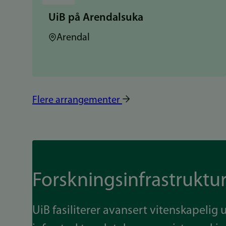
UiB på Arendalsuka
Sted:
Arendal
Flere arrangementer
Forskningsinfrastruktu
UiB fasiliterer avansert vitenskapelig u