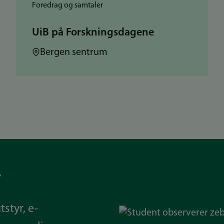
Foredrag og samtaler
UiB på Forskningsdagene
Sted:
Bergen sentrum
r
tstyr, e-
Bilde