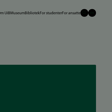
m UiB
Museum
Bibliotek
For studenter
For ansatte