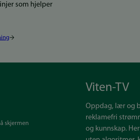
injer som hjelper
ning
Viten-TV
Oppdag, lær og bli
reklamefri strøm
og kunnskap. Her 
uten algoritmer, 