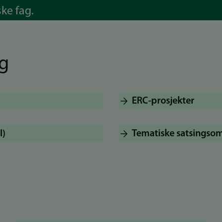
ke fag.
g
ERC-prosjekter
I)
Tematiske satsingso