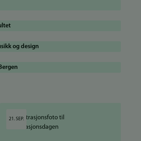
ltet
usikk og design
 Bergen
21. SEP.