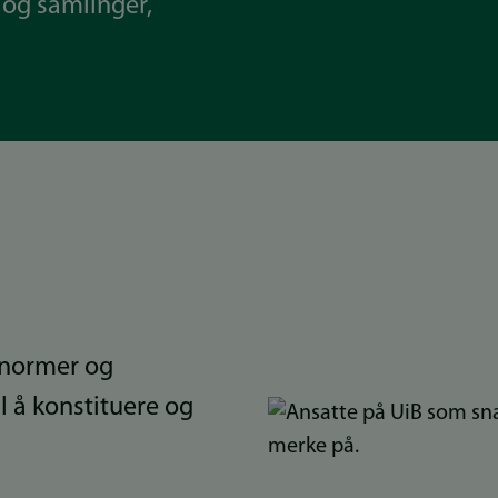
v og samlinger,
, normer og
il å konstituere og
Bilde