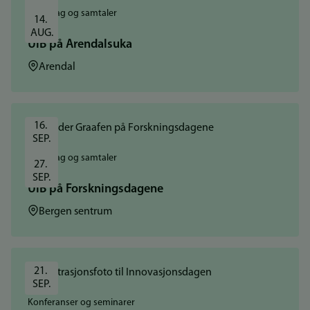
Foredrag og samtaler
14. 
AUG.
UiB på Arendalsuka
Sted:
Arendal
16. 
SEP.
Foredrag og samtaler
27. 
SEP.
UiB på Forskningsdagene
Sted:
Bergen sentrum
21. 
SEP.
Konferanser og seminarer