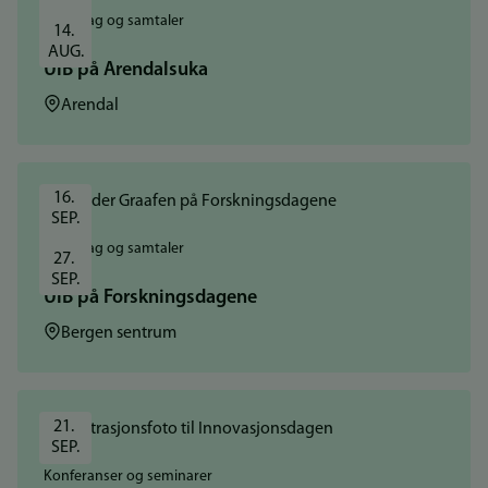
Foredrag og samtaler
14. 
AUG.
UiB på Arendalsuka
Sted:
Arendal
16. 
SEP.
Foredrag og samtaler
27. 
SEP.
UiB på Forskningsdagene
Sted:
Bergen sentrum
21. 
SEP.
Konferanser og seminarer