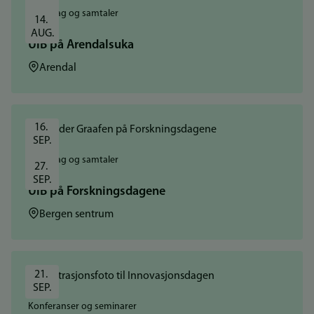
Foredrag og samtaler
14. 
AUG.
UiB på Arendalsuka
Sted:
Arendal
16. 
SEP.
Foredrag og samtaler
27. 
SEP.
UiB på Forskningsdagene
Sted:
Bergen sentrum
21. 
SEP.
Konferanser og seminarer