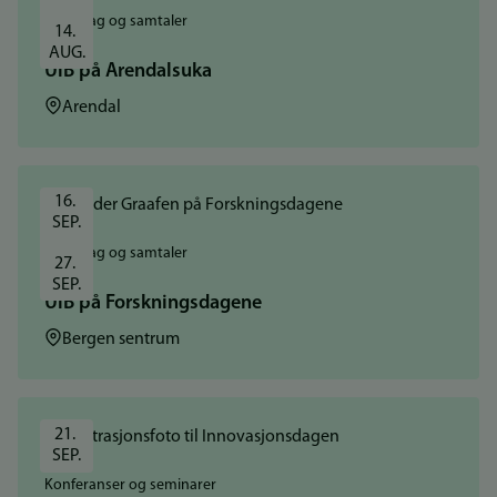
Foredrag og samtaler
14. 
AUG.
UiB på Arendalsuka
Sted:
Arendal
16. 
SEP.
Foredrag og samtaler
27. 
SEP.
UiB på Forskningsdagene
Sted:
Bergen sentrum
21. 
SEP.
Konferanser og seminarer