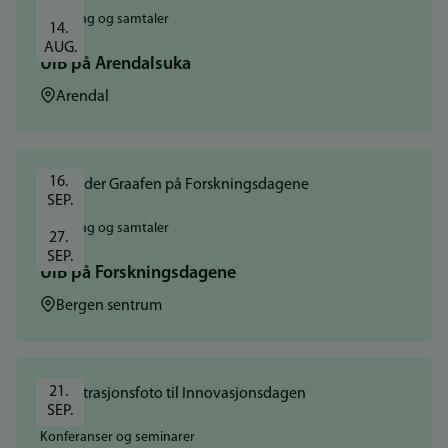
Foredrag og samtaler
14. 
AUG.
UiB på Arendalsuka
Sted:
Arendal
16. 
SEP.
Foredrag og samtaler
27. 
SEP.
UiB på Forskningsdagene
Sted:
Bergen sentrum
21. 
SEP.
Konferanser og seminarer