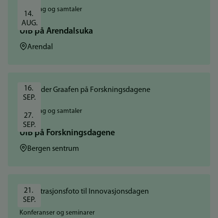
Foredrag og samtaler
14. 
AUG.
UiB på Arendalsuka
Sted:
Arendal
16. 
SEP.
Foredrag og samtaler
27. 
SEP.
UiB på Forskningsdagene
Sted:
Bergen sentrum
21. 
SEP.
Konferanser og seminarer