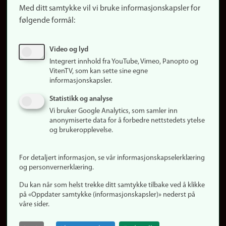
Med ditt samtykke vil vi bruke informasjonskapsler for
Finn studier
følgende formål:
Ledige stillinger
Sosiale medier
Video og lyd
Facebook
Integrert innhold fra YouTube, Vimeo, Panopto og
Instagram
VitenTV, som kan sette sine egne
informasjonskapsler.
LinkedIn
Snapchat
Statistikk og analyse
Om nettstedet
Vi bruker Google Analytics, som samler inn
anonymiserte data for å forbedre nettstedets ytelse
Informasjonskapsler
og brukeropplevelse.
Oppdater samtykke
(informasjonskapsler)
For detaljert informasjon, se vår informasjonskapselerklæring
Personvern
og personvernerklæring.
Tilgjengelighetserklæring
Du kan når som helst trekke ditt samtykke tilbake ved å klikke
på «Oppdater samtykke (informasjonskapsler)» nederst på
våre sider.
Logg inn
Rediger din ansattside