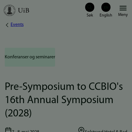
Hopp
Meny
til
Events
Navigasjonssti
hovedinnhold
Konferanser og seminarer
Pre-Symposium to CCBIO's
16th Annual Symposium
(2028)