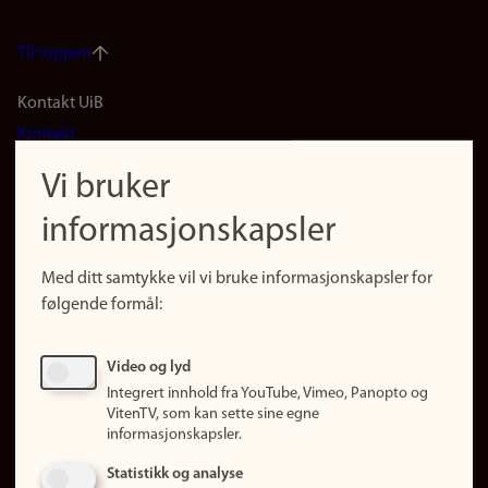
Til toppen
Footer
Kontakt UiB
Kontakt
navigation
Finn ansatte
Vi bruker
(no)
Finn forsker
informasjonskapsler
Presse
Snarveier
Med ditt samtykke vil vi bruke informasjonskapsler for
Finn studier
følgende formål:
Ledige stillinger
Sosiale medier
Video og lyd
Facebook
Integrert innhold fra YouTube, Vimeo, Panopto og
Instagram
VitenTV, som kan sette sine egne
informasjonskapsler.
LinkedIn
Snapchat
Statistikk og analyse