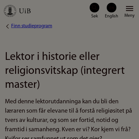
Hopp
Meny
til
Finn studieprogram
Navigasjonssti
hovedinnhold
Lektor i historie eller
religionsvitskap (integrert
master)
Med denne lektorutdanninga kan du bli den
læraren som får elevane til å forstå religiøsitet på
tvers av kulturar, og som ser fortid, notid og
framtid i samanheng. Kven er vi? Kor kjem vi frå?