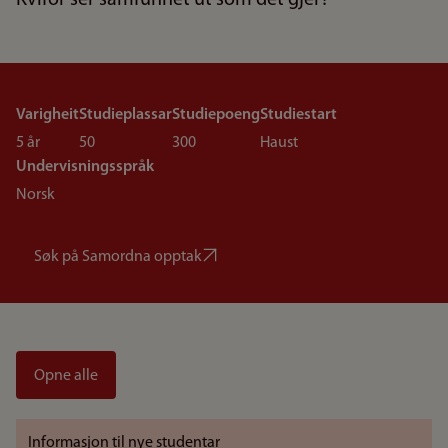
Kvifor ser samfunnet ut som det gjer?
Varigheit
Studieplassar
Studiepoeng
Studiestart
5 år
50
300
Haust
Undervisningsspråk
Norsk
Søk på Samordna opptak
Opne alle
Informasjon til nye studentar